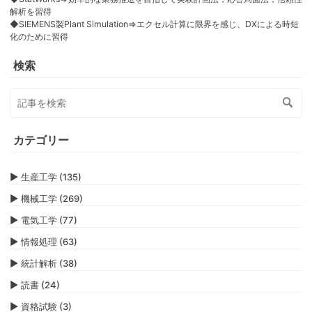
解析を習得
◆SIEMENS製Plant Simulation⇒エクセル計算に限界を感じ、DXによる時短
化のために習得
検索
カテゴリー
▶
生産工学 (135)
▶
機械工学 (269)
▶
電気工学 (77)
▶
情報処理 (63)
▶
統計解析 (38)
▶
読書 (24)
▶
資格試験 (3)