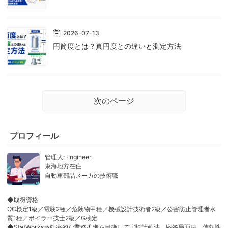
2026
-
07
-
13
円筒度とは？真円度との違いと測定方法
次のページ
プロフィール
管理人: Engineer
東海地方在住
自動車部品メーカの技術職
◆取得資格
QC検定1級／電験2種／危険物甲種／機械設計技術者2級／公害防止管理者水
質1種／ボイラー技士2級／G検定
◆StatWorks⇒効率的な業務推進を目指して実験計画法，応答局面法，信頼性