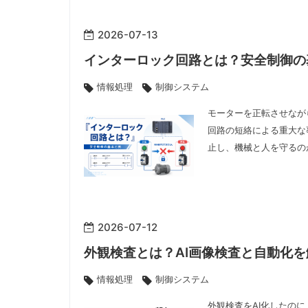
2026
-
07
-
13
インターロック回路とは？安全制御の
情報処理
制御システム
モーターを正転させなが
回路の短絡による重大な
止し、機械と人を守るの
2026
-
07
-
12
外観検査とは？AI画像検査と自動化を
情報処理
制御システム
外観検査をAI化したの