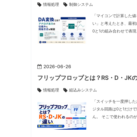
情報処理
制御システム
「マイコンで計算した値
い」と考えたとき、最初に
0と1の組み合わせで表
2026
-
06
-
26
フリップフロップとは？RS・D・JK
情報処理
組込みシステム
「スイッチを一度押した
ジタル回路は0と1だけ
ん。 そこで使われるの