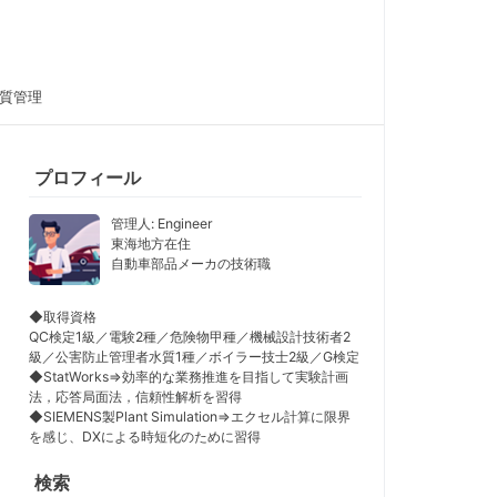
品質管理
プロフィール
管理人: Engineer
東海地方在住
自動車部品メーカの技術職
◆取得資格
QC検定1級／電験2種／危険物甲種／機械設計技術者2
級／公害防止管理者水質1種／ボイラー技士2級／G検定
◆StatWorks⇒効率的な業務推進を目指して実験計画
法，応答局面法，信頼性解析を習得
◆SIEMENS製Plant Simulation⇒エクセル計算に限界
を感じ、DXによる時短化のために習得
検索