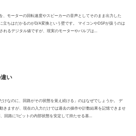
を、モーターの回転速度やスピーカーの音声としてそのまま出力した
立ちはだかるのがD/A変換という壁です。 マイコンやDSPが扱うのは
現されるデジタル値ですが、現実のモーターやバルブは…
の違い
だけなのに、回路がその状態を覚え続ける」のはなぜでしょうか。 デ
で動きますが、現在の入力だけでは過去の操作や計数結果を記憶できませ
が、回路に1ビットの内部状態を安定して持たせる基…