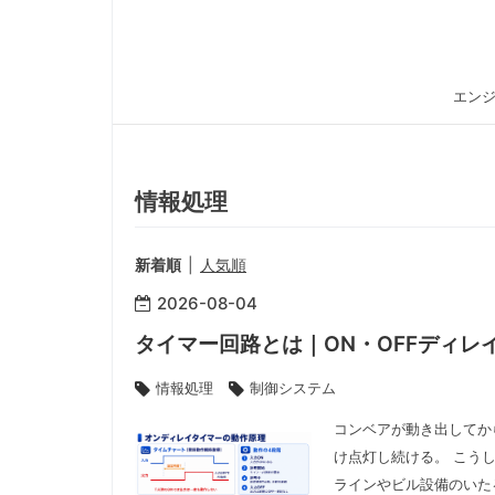
エンジ
情報処理
新着順
人気順
2026
-
08
-
04
タイマー回路とは｜ON・OFFディレ
情報処理
制御システム
コンベアが動き出してか
け点灯し続ける。 こう
ラインやビル設備のいた